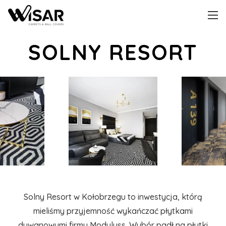
SOLNY RESORT
Solny Resort w Kołobrzegu to inwestycja, którą
mieliśmy przyjemność wykańczać płytkami
dywanowymi firmy Modulyss. Wybór padł na płytki