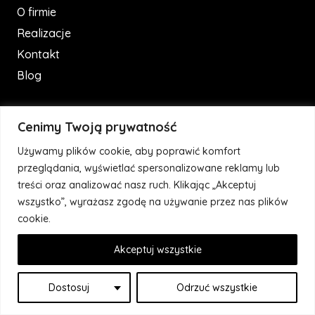
O firmie
Realizacje
Kontakt
Blog
Kontakt
Cenimy Twoją prywatność
Używamy plików cookie, aby poprawić komfort
ul. Sienkiewicza 14
przeglądania, wyświetlać spersonalizowane reklamy lub
78-100 Kołobrzeg
treści oraz analizować nasz ruch. Klikając „Akceptuj
wszystko”, wyrażasz zgodę na używanie przez nas plików
nr tel.: +48 690 249 288
cookie.
email: kontakt@wisar.pl
Akceptuj wszystkie
Dostosuj
Odrzuć wszystkie